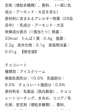
定剤（増粘多糖類）、香料、（一部に乳
成分・アーモンド・大豆を含む）
次へ >
原材料に含まれるアレルギー物質（28品
目中）：乳成分・アーモンド・大豆
栄養成分表示（1個当たり）熱量：
33kcal たんぱく質：0.4g 脂質：
2.2g 炭水化物：3.1g 食塩相当量：
0.01g 【推定値】
チョコレート
種類別：アイスクリーム
無脂乳固形分：10.0% 乳脂肪分：
8.0% チョコレート脂肪分：0.5%
原材料名：乳製品（国内製造）、チョコ
レートコーチング、水あめ、ココア／乳
化剤、安定剤（増粘多糖類）、香料、