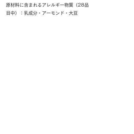
原材料に含まれるアレルギー物質（28品
目中）：乳成分・アーモンド・大豆
栄養成分表示（1個当たり）熱量：
35kcal たんぱく質：0.3g 脂質：
2.5g 炭水化物：2.9g 食塩相当量：
0.01g 【推定値】
共通項目
内容量：150ml（10ml × 15個）