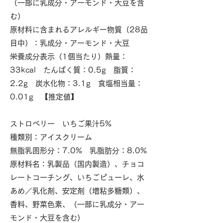
（一部に乳成分・アーモンド・大豆を含
む）
原材料に含まれるアレルギー物質（28品
目中）：乳成分・アーモンド・大豆
栄養成分表示（1個当たり）熱量：
33kcal たんぱく質：0.5g 脂質：
2.2g 炭水化物：3.1g 食塩相当量：
0.01g 【推定値】
ストロベリー いちご果汁5%
種類別：アイスクリーム
無脂乳固形分：7.0% 乳脂肪分：8.0%
原材料名：乳製品（国内製造）、チョコ
レートコーチング、いちごピューレ、水
あめ／乳化剤、安定剤（増粘多糖類）、
香料、野菜色素、（一部に乳成分・アー
モンド・大豆を含む）